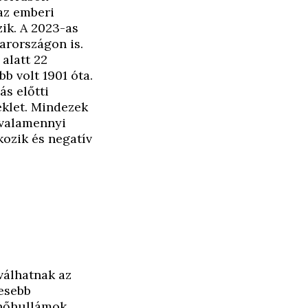
az emberi
ik. A 2023-as
arországon is.
alatt 22
b volt 1901 óta.
ás előtti
éklet. Mindezek
 valamennyi
ozik és negatív
válhatnak az
yesebb
 hőhullámok