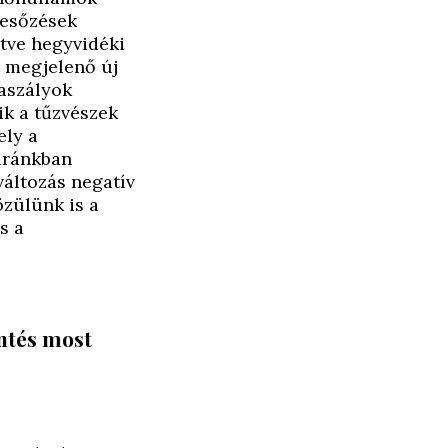
 esőzések
etve hegyvidéki
t megjelenő új
 aszályok
ik a tűzvészek
ely a
túránkban
változás negatív
zülünk is a
s a
ntés most