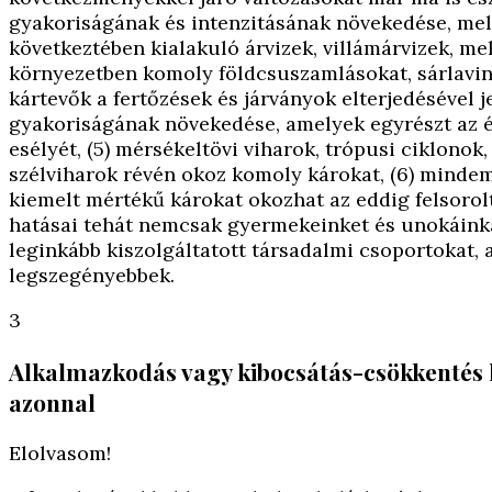
gyakoriságának és intenzitásának növekedése, mel
következtében kialakuló árvizek, villámárvizek, me
környezetben komoly földcsuszamlásokat, sárlaviná
kártevők a fertőzések és járványok elterjedésével j
gyakoriságának növekedése, amelyek egyrészt az é
esélyét, (5) mérsékeltövi viharok, trópusi ciklono
szélviharok révén okoz komoly károkat, (6) mindem
kiemelt mértékű károkat okozhat az eddig felsorol
hatásai tehát nemcsak gyermekeinket és unokáinka
leginkább kiszolgáltatott társadalmi csoportokat, 
legszegényebbek.
3
Alkalmazkodás vagy kibocsátás-csökkentés 
azonnal
Elolvasom!