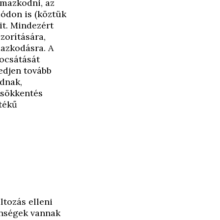
lmazkodni, az
ódon is (köztük
it. Mindezért
zorítására,
mazkodásra. A
bocsátását
kedjen tovább
dnak,
csökkentés
tékű
ltozás elleni
lenségek vannak