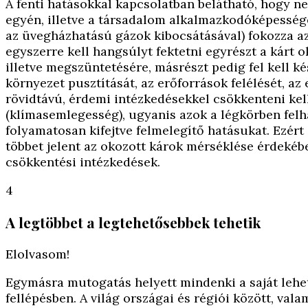
A fenti hatásokkal kapcsolatban belátható, hogy 
egyén, illetve a társadalom alkalmazkodóképesség
az üvegházhatású gázok kibocsátásával) fokozza az
egyszerre kell hangsúlyt fektetni egyrészt a kárt 
illetve megszüntetésére, másrészt pedig fel kell 
környezet pusztítását, az erőforrások felélését, a
rövidtávú, érdemi intézkedésekkel csökkenteni kell
(klímasemlegesség), ugyanis azok a légkörben fel
folyamatosan kifejtve felmelegítő hatásukat. Ezér
többet jelent az okozott károk mérséklése érdekébe
csökkentési intézkedések.
4
A legtöbbet a legtehetősebbek tehetik
Elolvasom!
Egymásra mutogatás helyett mindenki a saját lehet
fellépésben. A világ országai és régiói között, va