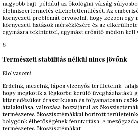
nagyobb bajt; például az ökológiai válság súlyosbo
élelmiszertermelés ellehetetlenülését. Az emberis
környezeti problémát orvosolni, hogy közben egy m
környezeti hatások mérséklésére és az elkerülhet
egymásra tekintettel, egymást erősítő módon kell 
6
Természeti stabilitás nélkül nincs jövőnk
Elolvasom!
Erdeink, mezeink, lápos vizenyős területeink, talaj
hogy megkötik a légkörbe kerülő üvegházhatású gáz
kiterjedésüket drasztikusan és folyamatosan csökken
átalakulása, változása hozzájárul az ökoszisztémá
természetes ökoszisztémákkal borított területeink
bolygónk élhetőségének fenntartása. A mezőgazdasá
természetes ökoszisztémákat.