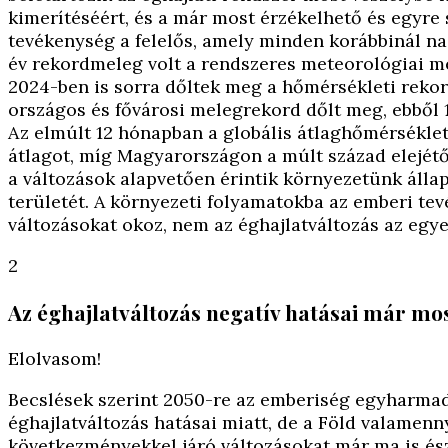
kimerítéséért, és a már most érzékelhető és egyre 
tevékenység a felelős, amely minden korábbinál na
év rekordmeleg volt a rendszeres meteorológiai m
2024-ben is sorra dőltek meg a hőmérsékleti rekor
országos és fővárosi melegrekord dőlt meg, ebből 1
Az elmúlt 12 hónapban a globális átlaghőmérséklet 
átlagot, míg Magyarországon a múlt század elejétő
a változások alapvetően érintik környezetünk álla
területét. A környezeti folyamatokba az emberi te
változásokat okoz, nem az éghajlatváltozás az egy
2
Az éghajlatváltozás negatív hatásai már mo
Elolvasom!
Becslések szerint 2050-re az emberiség egyharmadá
éghajlatváltozás hatásai miatt, de a Föld valamenny
következményekkel járó változásokat már ma is ész