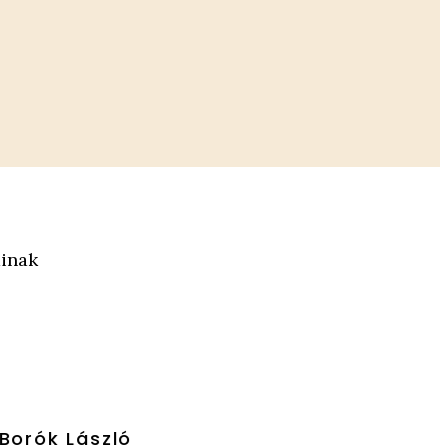
ainak
rók László
Bölöni János
jogász
erdőmérnök