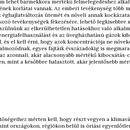
nem lehet bármekkora mértékű felmelegedéshez alka
ének korlátai vannak. Az emberi tevékenység több m
 éghajlatváltozás ütemét és növeli annak kockázata
okozó tevékenységek fékezésére, lehető legkisebbre s
készülnünk az elkerülhetetlen hatásokhoz való alkal
z energiafelhasználást és az üvegházhatású gázok ki
, és el kell érni, hogy azok koncentrációja ne növe
halmozódnak, egyes fajtáik évszázadokig is megmara
t az azonnali, akár alacsonyabb mértékű kibocsátás-
n, mint a későbbre halasztott, akár jelentősebb mér
őségeihez mérten kell, hogy részt vegyen a klímavá
lamint országokon, régiókon belül is óriási egyenlőt