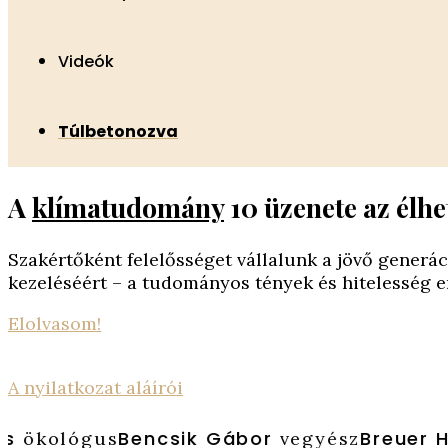
Videók
Túlbetonozva
A
klímatudomány
10 üzenete az élhe
Szakértőként felelősséget vállalunk a jövő generác
kezeléséért – a tudományos tények és hitelesség er
Elolvasom!
A nyilatkozat aláírói
Bencsik Gábor
Breuer Ha
ökológus
vegyész