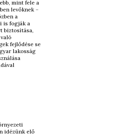
bb, mint fele a
tben levőknek –
özben a
 is fogják a
 biztosítása,
 való
gek fejlődése se
agyar lakosság
sználása
adával
örnyezeti
n idézünk elő