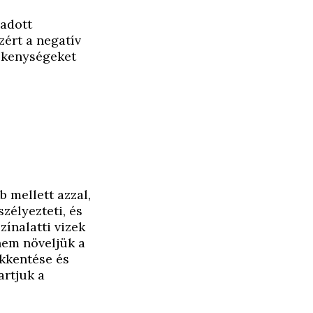
 adott
zért a negatív
vékenységeket
b mellett azzal,
zélyezteti, és
zínalatti vizek
nem növeljük a
ökkentése és
artjuk a