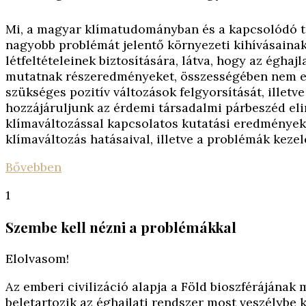
Mi, a magyar klímatudományban és a kapcsolódó 
nagyobb problémát jelentő környezeti kihívásainak 
létfeltételeinek biztosítására, látva, hogy az éghaj
mutatnak részeredményeket, összességében nem ere
szükséges pozitív változások felgyorsítását, illetv
hozzájáruljunk az érdemi társadalmi párbeszéd eli
klímaváltozással kapcsolatos kutatási eredmények a
klímaváltozás hatásaival, illetve a problémák keze
Bővebben
1
Szembe kell nézni a problémákkal
Elolvasom!
Az emberi civilizáció alapja a Föld bioszférájának 
beletartozik az éghajlati rendszer most veszélybe ke