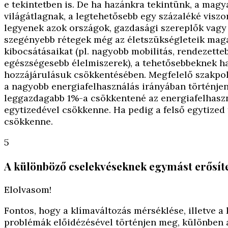
e tekintetben is. De ha hazánkra tekintünk, a mag
világátlagnak, a legtehetősebb egy százaléké visz
legyenek azok országok, gazdasági szereplők vagy
szegényebb rétegek még az életszükségleteik magas
kibocsátásaikat (pl. nagyobb mobilitás, rendezette
egészségesebb élelmiszerek), a tehetősebbeknek h
hozzájárulásuk csökkentésében. Megfelelő szakpoli
a nagyobb energiafelhasználás irányában történje
leggazdagabb 1%-a csökkentené az energiafelhaszn
egytizedével csökkenne. Ha pedig a felső egytized
csökkenne.
5
A különböző cselekvéseknek egymást erősíte
Elolvasom!
Fontos, hogy a klímaváltozás mérséklése, illetve 
problémák előidézésével történjen meg, különben 