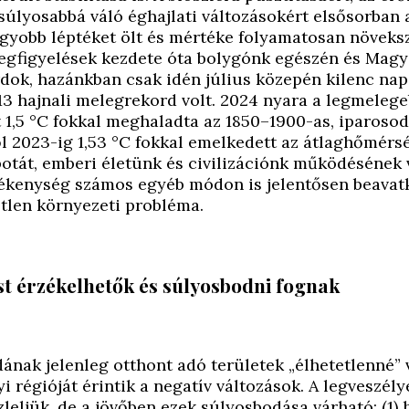
súlyosabbá váló éghajlati változásokért elsősorban 
gyobb léptéket ölt és mértéke folyamatosan növeksz
egfigyelések kezdete óta bolygónk egészén és Magy
dok, hazánkban csak idén július közepén kilenc nap 
3 hajnali melegrekord volt. 2024 nyara a legmelegeb
1,5 °C fokkal meghaladta az 1850–1900-as, iparosod
l 2023-ig 1,53 °C fokkal emelkedett az átlaghőmérs
potát, emberi életünk és civilizációnk működésének
vékenység számos egyéb módon is jelentősen beavatk
etlen környezeti probléma.
st érzékelhetők és súlyosbodni fognak
nak jelenleg otthont adó területek „élhetetlenné” 
i régióját érintik a negatív változások. A legveszél
leljük, de a jövőben ezek súlyosbodása várható: (1)