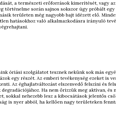
dását, a természeti erőforrások kimerítését, vagy az
ég történelme során sajnos sokszor úgy próbált egy
ásik területen még nagyobb bajt idézett elő. Minde
etlen hatásokhoz való alkalmazkodásra irányuló te
végrehajtani.
aink óriási szolgálatot tesznek nekünk sok más egyé
ok egy részét. Az emberi tevékenység ezeket is ves
ti. Az éghajlatváltozást elszenvedő felszíni és fels
k degradációjához. Ha nem őrizzük meg aktívan, és 
et, sokkal nehezebb lesz a kibocsátások jelentős cs
g is nyer abból, ha kellően nagy területeken fennt