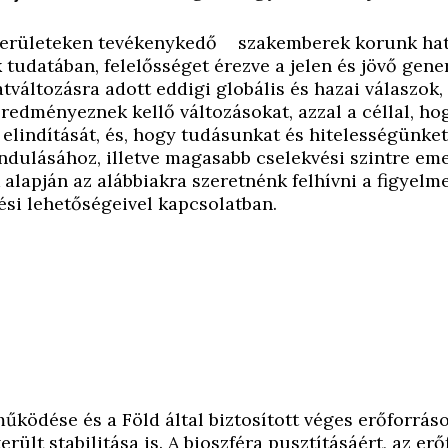
területeken tevékenykedő szakemberek korunk hat
tudatában, felelősséget érezve a jelen és jövő gene
latváltozásra adott eddigi globális és hazai válaszok,
dményeznek kellő változásokat, azzal a céllal, hog
e elindítását, és, hogy tudásunkat és hitelességünke
ndulásához, illetve magasabb cselekvési szintre em
lapján az alábbiakra szeretnénk felhívni a figyelme
lési lehetőségeivel kapcsolatban.
működése és a Föld által biztosított véges erőforrás
rült stabilitása is. A bioszféra pusztításáért, az er