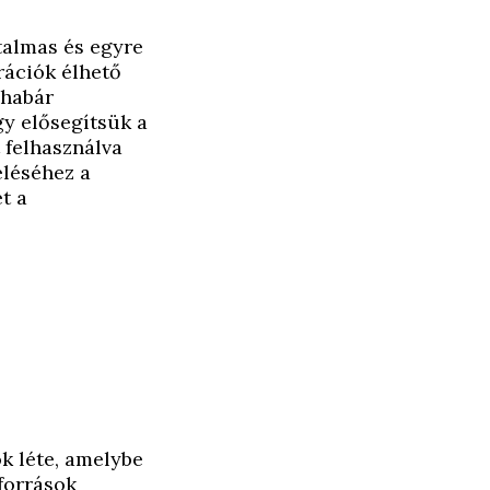
almas és egyre
rációk élhető
 habár
y elősegítsük a
t felhasználva
eléséhez a
t a
ok léte, amelybe
őforrások