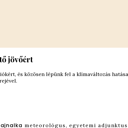
tő jövőért
iókért, és közösen lépünk fel a klímaváltozás hatás
ejével.
jnalka
Bo
meteorológus, egyetemi adjunktus