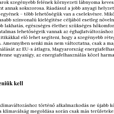
yarok szegényebb felének környezeti lábnyoma kevese
ont annak sokszorosa. Ráadásul a jobb anyagi helyze
 egyének – több lehetőségük van a cselekvésre. Mik
abb színvonalú kielégítése céljából esetleg növelni
bb lakhatás, egészséges élethez szükséges hőkomfort
atalmas lehetőségeik vannak az éghajlatváltozáshoz
tikákkal elő lehet segíteni, hogy a szegényebb réte
n. Amennyiben senki más nem változtatna, csak a m
álását az EU-s átlagra, Magyarország energiafelha
 tenne ugyanígy, az energiafelhasználás közel harm
niük kell
a klímaváltozáshoz történő alkalmazkodás ne újabb k
a klímaválság megoldása során csak más területeke