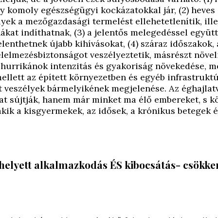
y komoly egészségügyi kockázatokkal jár, (2) heves
lyek a mezőgazdasági termelést ellehetetlenítik, ill
kat indíthatnak, (3) a jelentős melegedéssel együt
elenthetnek újabb kihívásokat, (4) száraz időszakok,
lelmezésbiztonságot veszélyeztetik, másrészt növel
k, hurrikánok intenzitás és gyakoriság növekedése, m
ellett az épített környezetben és egyéb infrastruk
t veszélyek bármelyikének megjelenése. Az éghajlat
t sújtják, hanem már minket ma élő embereket, s kö
akik a kisgyermekek, az idősek, a krónikus betegek é
helyett alkalmazkodás ÉS kibocsátás- csökke