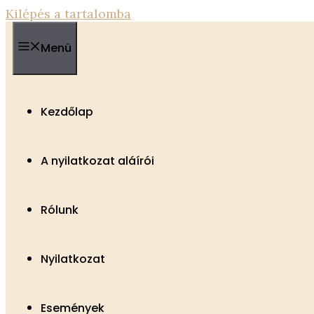
Kilépés a tartalomba
Menü
Kezdőlap
A nyilatkozat aláírói
Rólunk
Nyilatkozat
Események